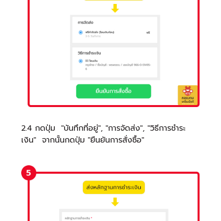
2.4 กดปุ่ม "บันทึกที่อยู่", "การจัดส่ง", "วิธีการชำระ
เงิน" จากนั้นกดปุ่ม "ยืนยันการสั่งซื้อ"