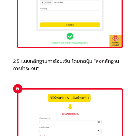
2.5 แนบหลักฐานการโอนเงิน โดยกดปุ่ม "ส่งหลักฐาน
การชำระเงิน"