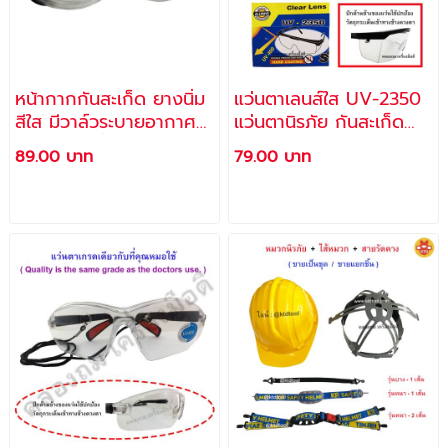
หน้ากากกันสะเก็ด ยางนิ่ม
แว่นตาเลนส์ใส UV-2350
สีใส มีวาล์วระบายอากาศ
แว่นตานิรภัย กันสะเก็ด
แว่นตาเซฟตี้นิรภัย
กันลม กันฝุ่น กันแมลง /
89.00 บาท
79.00 บาท
ป้องกันสะเก็ด น้ำลาย สาร
ALLWAYS
เคมี ควัน ฝุ่น ลม NO. P-
4/1 - SENKO