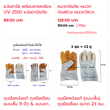
แว่นตาใส พร้อมสายคล้อง
หมวกนิรภัย หมวก
UV-2550 แว่นตานิรภัย
ก่อสร้าง หมวกวิศวะ
กันสะเก็ด กันแดด กันลม
หมวกเซฟตี้ พร้อมสายรัด
89.00 บาท
129.00 บาท
กันฝุ่น กันแมลง /
คาง Safety helmet
159.00 บาท
(-19%)
ALLWAYS
มีหลายคุณสมบัติให้เลือก
ถุงมือหนังแท้ ถุงมือเชื่อม
ถุงมือหนังแท้ (แบบสั้น)
แบบสั้น 9 นิ้ว & แบบยาว
ถุงมือเชื่อม ขนาด 23 ซม.
12 นิ้ว (1 คู่) / ALLWAYS
รุ่น GL-220 -（12 คู่) /