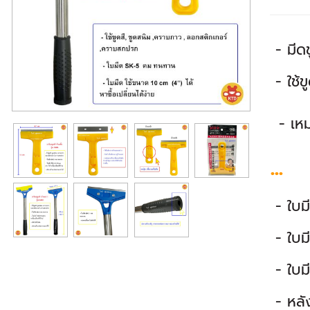
- มีดข
- ใช้ข
- เห
...
- ใบม
- ใบม
- ใบมี
- หลั