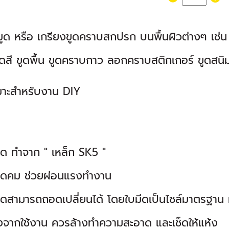
ูด หรือ เกรียงขูดคราบสกปรก บนพื้นผิวต่างๆ เช่น 
ูดสี ขูดพื้น ขูดคราบกาว ลอกคราบสติกเกอร์ ขูดสนิ
มาะสำหรับงาน DIY
ีด ทำจาก " เหล็ก SK5 "
ีดคม ช่วยผ่อนแรงทำงาน
ดสามารถถอดเปลี่ยนได้ โดยใบมีดเป็นไซล์มาตรฐาน ม
งจากใช้งาน ควรล้างทำความสะอาด และเช็ดให้แห้ง