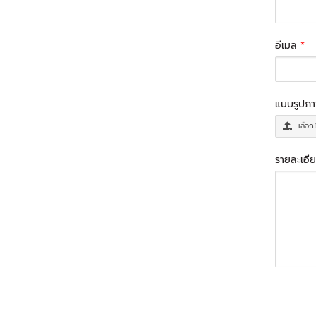
อีเมล
*
แนบรูปภ
เลือก
รายละเอีย