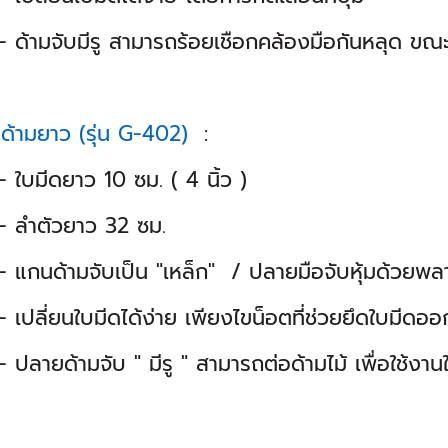
มจับมีรู สามารถร้อยเชือกคล้องมือกันหลุด ขณะท
 ด้ามยาว (รุ่น G-402)
:
ีดยาว 10 ซม. ( 4 นิ้ว )
ตัวยาว 32 ซม.
ด้ามจับเป็น "เหล็ก" / ปลายมือจับหุ้มด้วยพลาส
ี่ยนใบมีดได้ง่าย เพียงไขน็อตที่ช่วยยึดใบมีดออ
ด้ามจับ " มีรู " สามารถต่อด้ามไม้ เพื่อใช้งานในท