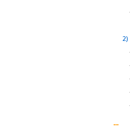
- ด้า
2)
- ใบม
- ลำ
- แกน
- เปล
- ปลาย
...