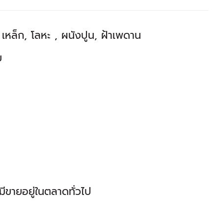
เหล็ก, โลหะ , ผนังปูน, ฝ้าเพดาน
ม
ีขายอยู่ในตลาดทั่วไป