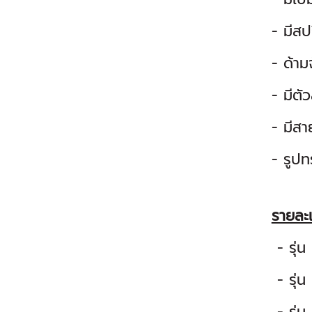
- มีสป
- ด้าม
- มีตั
- มีส
- รูป
รายละเ
- รุ่น
- รุ่น