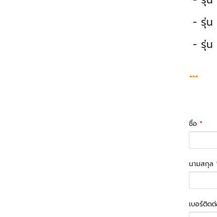
- รุ่น
- รุ่น
- รุ่น
...
ชื่อ
*
นามสกุล
เบอร์ติดต