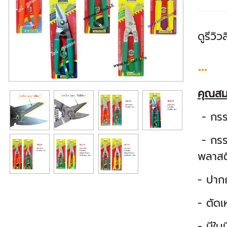
ดูรีวิว
...
คุณสม
- กรร
- กรรไ
พลาสต
- ปาก
- ตัดเ
- มีใบ