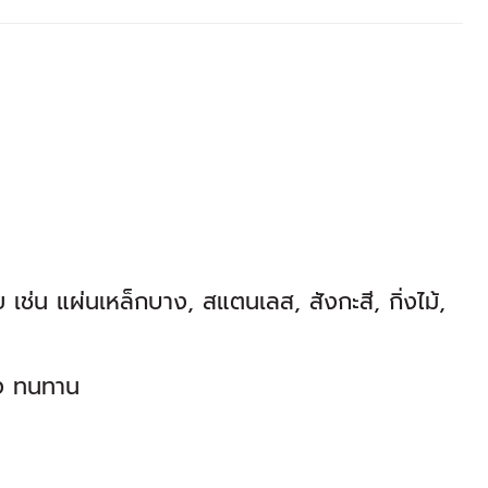
ช่น แผ่นเหล็กบาง, สแตนเลส, สังกะสี, กิ่งไม้,
รง ทนทาน