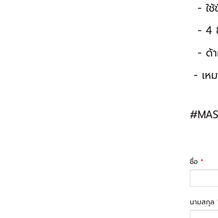
- ใช้ข
- 4 ช
- ด้าม
- เหมา
#MAS
ชื่อ
*
นามสกุล