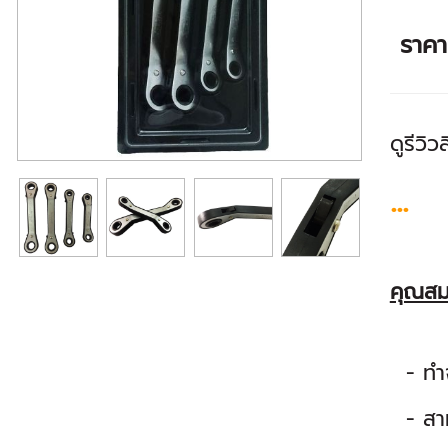
ราค
ดูรีวิว
...
คุณสม
- ทำจ
- สามา