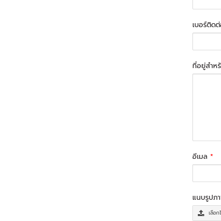
เบอร์ติดต
ที่อยู่สำห
อีเมล
*
แนบรูปภ
เลือก