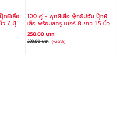
ุ๊กผีเสิ้อ
100 คู่ - พุกผีเสื้อ พุ๊กยิปซั่ม ปุ๊กผี
้ว / ปุ๊
เสิ้อ พร้อมสกรู เบอร์ 8 ยาว 1.5 นิ้ว
อร์ด,
/ ปุ๊กยิปซั่มพลาสติก ยึดยิปซั่มบอร์ด,
250.00 บาท
 PP-007 -
ผนังเบา, ไม้อัด พุ๊กร่ม รุ่น PP-007 -
(-26%)
339.00 บาท
ช้างคู่