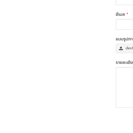
อีเมล
*
แนบรูปภ
เลือก
รายละเอีย