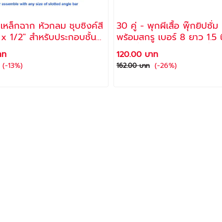
เหล็กฉาก หัวกลม ชุบซิงค์สี
30 คู่ - พุกผีเสื้อ พุ๊กยิปซั่ม ป
" x 1/2" สำหรับประกอบชั้น
พร้อมสกรู เบอร์ 8 ยาว 1.5 นิ
เจาะรู (น็อตตัวผู้ 40 ตัว +
กยิปซั่มพลาสติก ยึดยิปซั่มบ
าท
120.00 บาท
มีย 40 ตัว)
ผนังเบา, ไม้อัด พุ๊กร่ม รุ่น
(-13%)
(-26%)
162.00 บาท
ช้างคู่