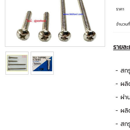
ราคา
จำนวนที่
รายละ
- สกร
- ผลิ
- ผ่าน
- ผลิ
- สกร