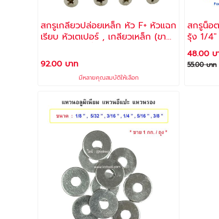
สกรูเกลียวปล่อยเหล็ก หัว F+ หัวแฉก
สกรูน็อต
เรียบ หัวเตเปอร์ , เกลียวเหล็ก (ขาย
รุ้ง 1/4
ยกกล่อง) / ยี่ห้อ ALLWAYS
เหล็กฉาก
48.00 บ
น็อตตัวเ
92.00 บาท
55.00 บาท
มีหลายคุณสมบัติให้เลือก