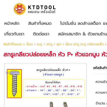
หน้าหลัก
สินค้าทั้งหมด
โปรโมชั่น ลดล้างสต็อก แ
เกี่ยวกับเรา
ติดต่อเรา
สมัครสมาชิก & ตัวแทนร้า
สินค้าทั้งหมด
>
น็อต / ตะปู / สกรู / พุก
>
น็อต สกรู ตะปู เกลียวเหล็ก
> 
สกรูเกลียวปล่อยเหล็ก หัว P+ หัวแฉกนูน หั
รหัสสินค้
ความอ้
ความยาว
จำนวน 