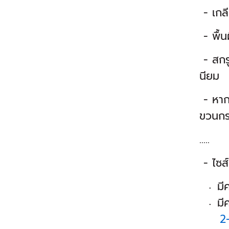
- เกลี
- พื้น
- สกรู
นียม
- หากใ
ขวนกร
.....
- ไซส์
มี
มีค
2-