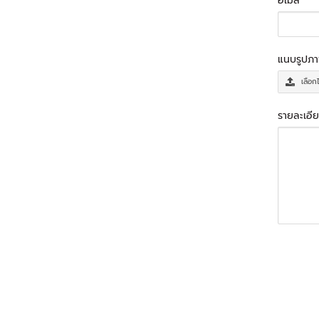
อีเมล
*
แนบรูปภ
เลือก
รายละเอีย