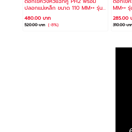
ดอกไขควงหัวแฉกคู่ PH2 พร้อม
ดอกไขคว
ปลอกแม่เหล็ก ขนาด 110 MM++ รุ่น
MM++ รุ
SD-950 - (10 ดอก/แพ็ค) / Super
แพ็ค) /
480.00 บาท
285.00 
Allways
(-8%)
520.00 บาท
310.00 บา