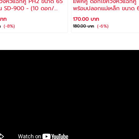
งหัวแฉกคู่ PH2 ขนาด 65
แพ็คคู่ ดอกไขควงหัวแฉกคู่
่น SD-900 - (10 ดอก/
พร้อมปลอกแม่เหล็ก ขนาด
 Super Allways
&110 MM รุ่น SD-950 (ไซล์ละ 1
บาท
170.00 บาท
ดอก) / Super Allways
(-8%)
(-6%)
ท
180.00 บาท