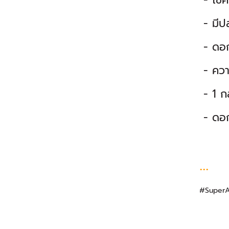
- ไขค
- มีปล
- ดอก
- ควา
- 1 ก
- ดอก
...
#SuperA