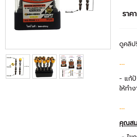
ราค
ดูคลิปร
...
- แก้ป
ให้ทำง
...
คุณสม