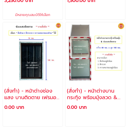
3,250.00 บาท
1,500.00 บาท
สีเขียวใสตัดแสง (แถม
สกรู + พุ๊กพลาสติก
มีหลายคุณสมบัติให้เลือก
สำหรับติดตั้ง) / ราคา
โรงงาน
(สั่งทำ) - หน้าต่างช่อง
(สั่งทำ) - หน้าต่างบาน
แสง บานติดตาย เฟรมอลู
กระทุ้ง พร้อมมุ้งลวด &
มิเนียมสีชา & กระจกสีชา
ช่องแสงติดตาย กระจกสี
0.00 บาท
0.00 บาท
ดำ 70 x 120 ซม. (แถม
เขียวใสตัดแสง เฟรมอลูมิ
สกรู + พุ๊กพลาสติก
เนียม สีอบขาว 80 x 160
สำหรับติดตั้ง) / ราคา
ซม. (แถม สกรู + พุ๊ก