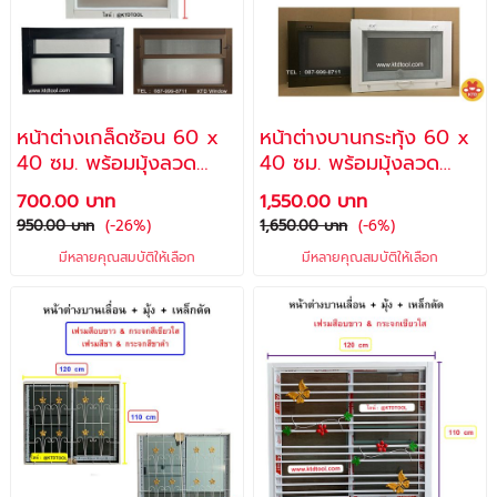
หน้าต่างเกล็ดซ้อน 60 x
หน้าต่างบานกระทุ้ง 60 x
40 ซม. พร้อมมุ้งลวด
40 ซม. พร้อมมุ้งลวด
เฟรมอลูมิเนียม กระจกฝ้า
กระจกฝ้า เฟรมอลูมิเนียม
700.00 บาท
1,550.00 บาท
(**FREE** พุ๊กและสกรู
(แถม สกรู +พุ๊กพลาสติก
950.00 บาท
(-26%)
1,650.00 บาท
(-6%)
สำหรับติดตั้ง)
สำหรับติดตั้ง)
มีหลายคุณสมบัติให้เลือก
มีหลายคุณสมบัติให้เลือก