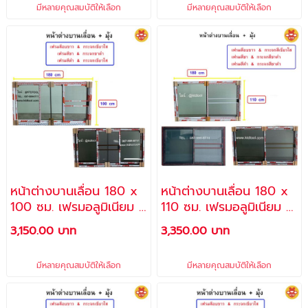
มีหลายคุณสมบัติให้เลือก
มีหลายคุณสมบัติให้เลือก
หน้าต่างบานเลื่อน 180 x
หน้าต่างบานเลื่อน 180 x
100 ซม. เฟรมอลูมิเนียม 3
110 ซม. เฟรมอลูมิเนียม 2
ช่อง + มุ้ง (**FREE** พุ๊ก
ช่อง + มุ้ง (**FREE** พุ๊ก
3,150.00 บาท
3,350.00 บาท
และสกรู สำหรับติดตั้ง)
และสกรู สำหรับติดตั้ง)
มีหลายคุณสมบัติให้เลือก
มีหลายคุณสมบัติให้เลือก