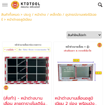
สินค้าทั้งหมด
>
ประตู / หน้าต่าง / เหล็กดัด / อุปกรณ์งานเฟอร์นิเจอ
ร์
>
หน้าต่างอลูมิเนียม
(สั่งทำ) - หน้าต่างบาน
หน้าต่างบานเลื่อนอลูมิ
เลื่อน ลายตารางโมเดิร์น
เนียม 2 ช่อง พร้อมมุ้ง