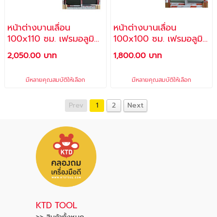
หน้าต่างบานเลื่อน
หน้าต่างบานเลื่อน
100x110 ซม. เฟรมอลูมิ
100x100 ซม. เฟรมอลูมิ
เนียม & มุ้ง (**FREE**
เนียมสีอบขาว & กระจกสี
2,050.00 บาท
1,800.00 บาท
พุ๊กและสกรู สำหรับติดตั้ง)
เขียวใสตัดแสง + มุ้ง
(**FREE** พุ๊กและสกรู
มีหลายคุณสมบัติให้เลือก
มีหลายคุณสมบัติให้เลือก
สำหรับติดตั้ง)
Prev
1
2
Next
KTD TOOL
>> สินค้าทั้งหมด