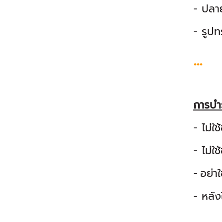
- ปลา
- รูป
...
การบำ
- ไม่ใ
- ไม่ใช
-
อย่าใ
- หลั