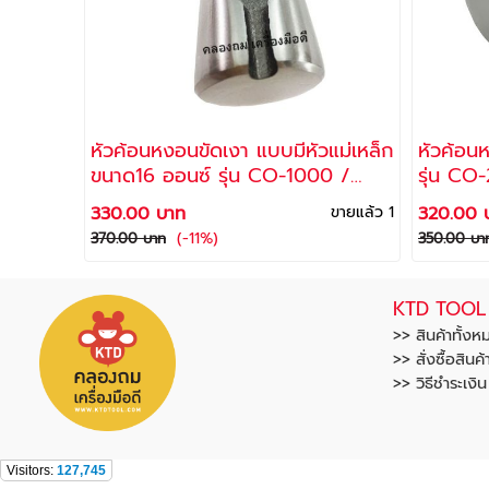
หัวค้อนหงอนขัดเงา แบบมีหัวแม่เหล็ก
หัวค้อน
ขนาด16 ออนซ์ รุ่น CO-1000 /
รุ่น C
ALLWAYS
330.00 บาท
ขายแล้ว 1
320.00 
(-11%)
370.00 บาท
350.00 บา
KTD TOOL
>> สินค้าทั้งห
>> สั่งซื้อสินค้
>> วิธีชำระเงิ
Visitors:
127,745