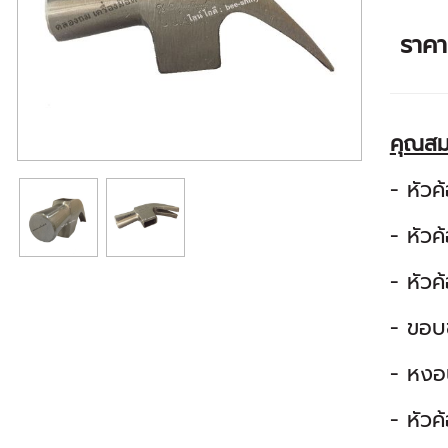
ราค
คุณสม
- หัวค
- หัว
- หัวค
- ขอบข
- หงอน
- หัวค