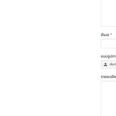
อีเมล
*
แนบรูปภ
เลือก
รายละเอีย