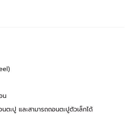
d steel)
ค้อน
ถอนตะปู และสามารถถอนตะปูตัวเล็กได้