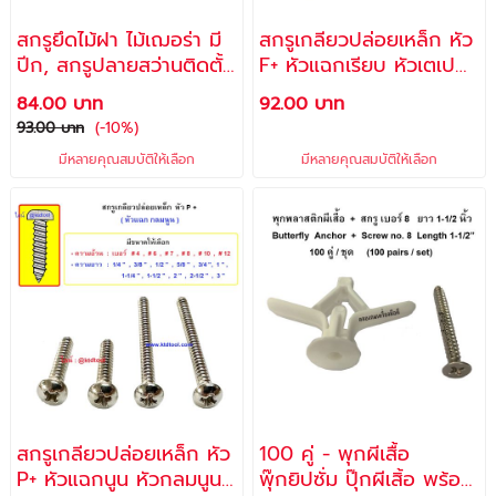
สกรูยึดไม้ฝา ไม้เฌอร่า มี
สกรูเกลียวปล่อยเหล็ก หัว
ปีก, สกรูปลายสว่านติดตั้ง
F+ หัวแฉกเรียบ หัวเตเปอร์
ไม้เทียม ไฟเบอร์ซีเมนต์ -
, เกลียวเหล็ก (ขายยก
84.00 บาท
92.00 บาท
Made in Taiwan
กล่อง) / ยี่ห้อ ALLWAYS
93.00 บาท
(-10%)
มีหลายคุณสมบัติให้เลือก
มีหลายคุณสมบัติให้เลือก
สกรูเกลียวปล่อยเหล็ก หัว
100 คู่ - พุกผีเสื้อ
P+ หัวแฉกนูน หัวกลมนูน ,
พุ๊กยิปซั่ม ปุ๊กผีเสิ้อ พร้อม