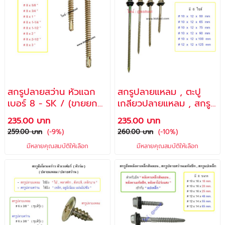
สกรูปลายสว่าน หัวแฉก
สกรูปลายแหลม , ตะปู
เบอร์ 8 - SK / (ขายยก
เกลียวปลายแหลม , สกรู
กล่อง)
งานไม้ ,หัว 6 เหลี่ยมมีปีก
235.00 บาท
235.00 บาท
พร้อมลูกยางกันซึม ใช้ยึด
259.00 บาท
(-9%)
260.00 บาท
(-10%)
กระเบื้องหลังคา / Made
มีหลายคุณสมบัติให้เลือก
มีหลายคุณสมบัติให้เลือก
in THAILAND