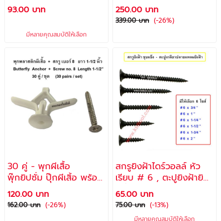
เกลียวเหล็ก (ขายยก
สกรู เบอร์ 8 ยาว 1.5 นิ้ว
93.00 บาท
250.00 บาท
กล่อง) / ยี่ห้อ SK
/ ปุ๊กยิปซั่มพลาสติก ยึด
339.00 บาท
(-26%)
ยิปซั่มบอร์ด, ผนังเบา,
มีหลายคุณสมบัติให้เลือก
ไม้อัด พุ๊กร่ม รุ่น PP-007
- ช้างคู่
30 คู่ - พุกผีเสื้อ
สกรูยิงฝ้าไดร์วอลล์ หัว
พุ๊กยิปซั่ม ปุ๊กผีเสิ้อ พร้อม
เรียบ # 6 , ตะปูยิงฝ้ายิ
สกรู เบอร์ 8 ยาว 1.5 นิ้ว
ปซั่มชุบแข็ง เกลียวดำ,
120.00 บาท
65.00 บาท
/ ปุ๊กยิปซั่มพลาสติก ยึด
Drywall Screws
162.00 บาท
(-26%)
75.00 บาท
(-13%)
ยิปซั่มบอร์ด, ผนังเบา,
มีหลายคุณสมบัติให้เลือก