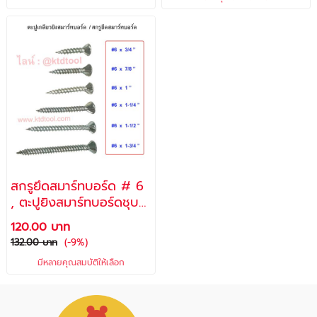
ไม้อัด พุ๊กร่ม รุ่น PP-007
- ช้างคู่
สกรูยึดสมาร์ทบอร์ด # 6
, ตะปูยิงสมาร์ทบอร์ดชุบ
แข็ง, ตะปูเกลียวปลาย
120.00 บาท
แหลมยึดฝ้าเพดาน
132.00 บาท
(-9%)
มีหลายคุณสมบัติให้เลือก