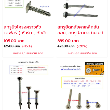
สกรูยิงโครงคร่าวหัว
สกรูยึดหลังคาเหล็กสัน
เวเฟอร์ ( หัวร่ม , หัวบัท
ลอน, สกรูปลายสว่านเมทัล
ทอน , หัวจาน ) / มีทั้งสก
ชีท , สกรูแปเหล็ก สำหรับ
105.00 บาท
339.00 บาท
รูปลายแหลม & สกรูปลาย
งานหลังคาเหล็ก, หัว 6
125.00 บาท
(-16%)
425.00 บาท
(-20%)
สว่าน
เหลี่ยม พร้อมแหวนยางกัน
มีหลายคุณสมบัติให้เลือก
มีหลายคุณสมบัติให้เลือก
ซึม