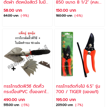
ตัดผ้า ตัดหนังสัตว์ ใบมีด
850 ขนาด 8 1/2" (คละสี)
ชุบแข็ง คมมากเป็นพิเศษ
+ แถม สปริงสำรอง 1อัน
58.00 บาท
150.00 บาท
กรรไกรเหล็กหุ้มยาง
/ SOGO
64.00 บาท
(-9%)
160.00 บาท
(-6%)
อเนกประสงค์ (ด้ามคละสี)
/ ALLWAYS
กรรไกรตัดพีวีซี ตัดคิ้ว
กรรไกรตัดกิ่งไม้ 6.5" รุ่น
กระเบื้องPVC ตั้งองศาได้
700 / TIGER (ของแท้)
ขนาด 8 นิ้ว +ใบมีดสำรอง
490.00 บาท
195.00 บาท
10 แผ่น
515.00 บาท
(-5%)
209.00 บาท
(-7%)