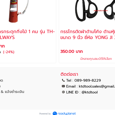
รกระตุกกิ่งไม้ 1 คม รุ่น TH-
กรรไกรตัดผ้าด้ามโค้ง ด้ามหุ
LLWAYS
ขนาด 9 นิ้ว ยี่ห้อ YONG
บาท
350.00 บาท
(-24%)
ท
มีหลายคุณสมบัติให้เลือก
ติดต่อเรา
มด
Tel : 089-989-8229
า
.
.
Email :
ktdtool
sales@gmail
น & แจ้งชำระเงิน
LINE ID : @ktdtool