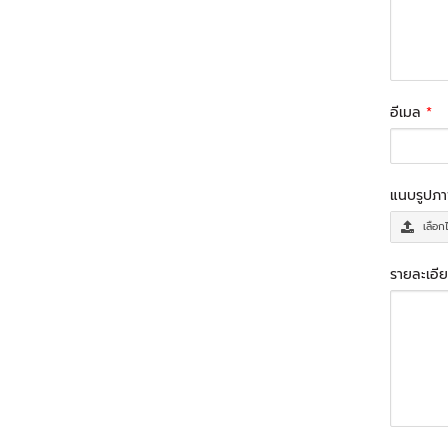
อีเมล
*
แนบรูปภ
เลือก
รายละเอีย