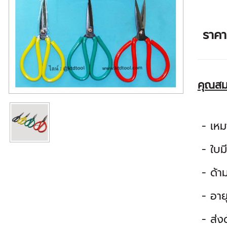
ราค
คุณสม
- เหมา
- ใบม
- ด้าม
- อาย
- ส่งด