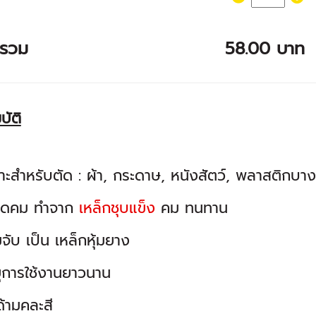
ารวม
58.00 บาท
บัติ
ะสำหรับตัด : ผ้า, กระดาษ, หนังสัตว์, พลาสติกบาง
ีดคม ทำจาก
เหล็กชุบแข็ง
คม ทนทาน
จับ เป็น เหล็กหุ้มยาง
ุการใช้งานยาวนาน
้ามคละสี