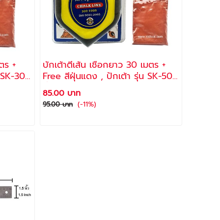
มตร +
บักเต้าตีเส้น เชือกยาว 30 เมตร +
Free สีฝุ่นแดง , ปักเต้า รุ่น SK-50
ยี่ห้อ ALLWAYS
85.00 บาท
(-11%)
95.00 บาท