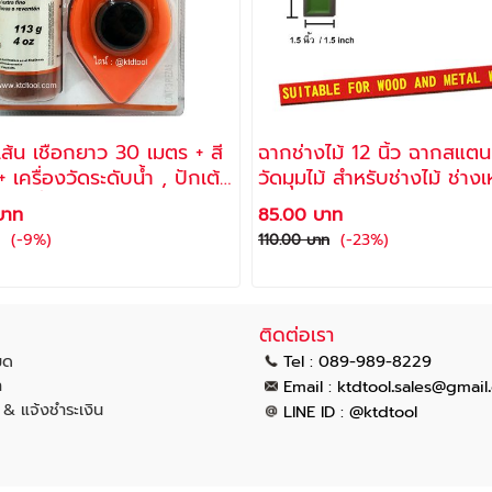
ีเส้น เชือกยาว 30 เมตร + สี
ฉากช่างไม้ 12 นิ้ว ฉากสแต
 เครื่องวัดระดับน้ำ , ปักเต้า
วัดมุมไม้ สำหรับช่างไม้ ช่างเห
รุ่น SK-100 ยี่ห้อ ALLWAYS
LR-40 /ALLWAYS
บาท
85.00 บาท
(-9%)
(-23%)
110.00 บาท
ติดต่อเรา
มด
Tel : 089-989-8229
า
.
.
Email :
ktdtool
sales@gmail
น & แจ้งชำระเงิน
LINE ID : @ktdtool