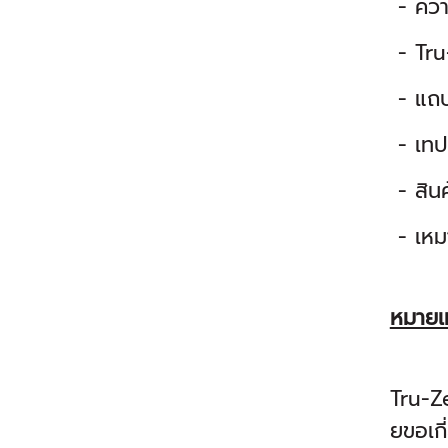
- ควา
- Tru-
- แถบ
- เทปด
- สิน
- เหมา
หมายเ
Tru-Ze
ยขอเกี