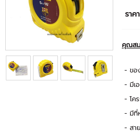
ราค
คุณสม
- ขอ
- มีเอ
- โคร
- มีที
- สายว