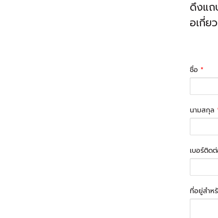
ดึงแถบ
อเกี่ยว
ชื่อ
*
นามสกุล
เบอร์ติดต
ที่อยู่สำห