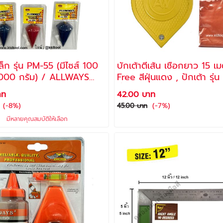
 รุ่น PM-55 (มีไซส์ 100
บักเต้าตีเส้น เชือกยาว 15 เ
1000 กรัม) / ALLWAYS
Free สีฝุ่นแดง , ปักเต้า รุ่น SK-30
ี)
ยี่ห้อ ALLWAYS
าท
42.00 บาท
(-8%)
(-7%)
45.00 บาท
มีหลายคุณสมบัติให้เลือก