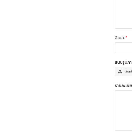
อีเมล
*
แนบรูปภ
เลือก
รายละเอีย