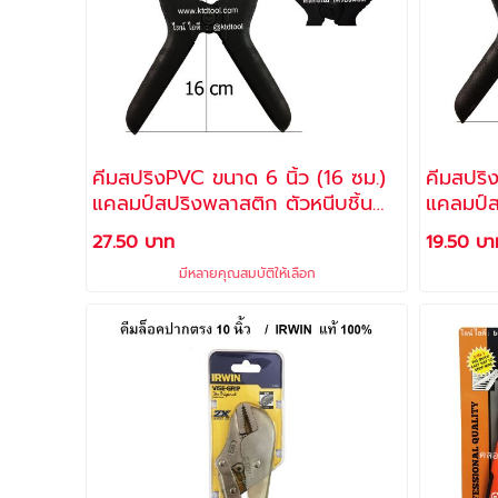
คีมสปริงPVC ขนาด 6 นิ้ว (16 ซม.)
คีมสปริงPVC ขนาด 4 น
แคลมป์สปริงพลาสติก ตัวหนีบชิ้น
แคลมป์ส
งาน
งาน
27.50 บาท
19.50 บา
มีหลายคุณสมบัติให้เลือก