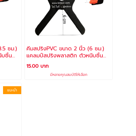
คีมสปริงPVC ขนาด 2 นิ้ว (6 ซม.)
บชิ้น
แคลมป์สปริงพลาสติก ตัวหนีบชิ้น
งาน
15.00 บาท
มีหลายคุณสมบัติให้เลือก
แนะนำ