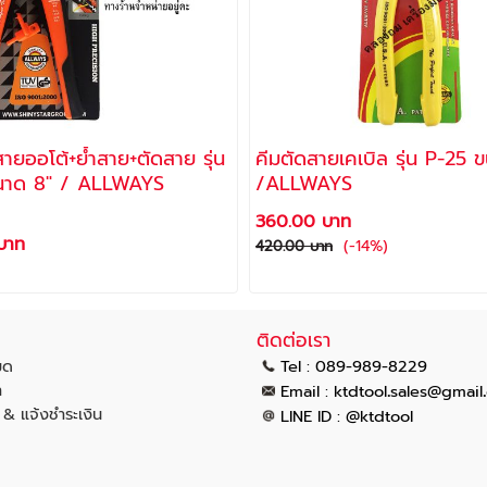
ายออโต้+ย้ำสาย+ตัดสาย รุ่น
คีมตัดสายเคเบิล รุ่น P-25 ขนาด 8"
นาด 8" / ALLWAYS
/ALLWAYS
360.00 บาท
บาท
(-14%)
420.00 บาท
ติดต่อเรา
มด
Tel : 089-989-8229
า
.
.
Email :
ktdtool
sales@gmail
น & แจ้งชำระเงิน
LINE ID : @ktdtool