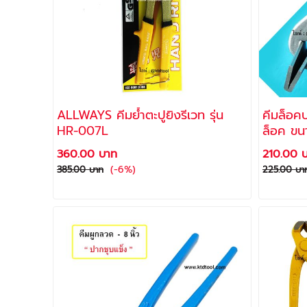
ALLWAYS คีมย้ำตะปูยิงรีเวท รุ่น
คีมล็อค
HR-007L
ล็อค ขนา
ALLWA
360.00 บาท
210.00 
(-6%)
385.00 บาท
225.00 บา