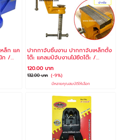
เหล็ก แค
ปากกาจับชิ้นงาน ปากกาจับเหล็กตั้ง
ัก /
โต๊ะ แคลมป์จับงานไม้ยึดโต๊ะ /
ALLWAYS
120.00 บาท
(-9%)
132.00 บาท
มีหลายคุณสมบัติให้เลือก