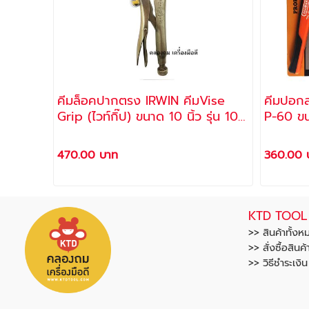
คีมล็อคปากตรง IRWIN คีมVise
คีมปอกส
Grip (ไวท์กิ๊ป) ขนาด 10 นิ้ว รุ่น 10R
P-60 ข
ของแท้ 100%
470.00 บาท
360.00 
KTD TOOL
>> สินค้าทั้งห
>> สั่งซื้อสินค้
>> วิธีชำระเงิ