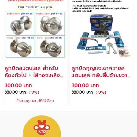
ลูกบิดสแตนเลส สำหรับ
ลูกบิดกุญแจเขาควายส
ห้องทั่วไป + ไส้ทองเหลือง
แตนเลส กลับลิ้นซ้ายขวา
+ กุญแจทองเหลือง /
ด้วยปุ่มนอกตัวถัง พร้อม
300.00 บาท
300.00 บาท
ALLWAYS
กุญแจ 2 ดอก / มือจับ
330.00 บาท
(-9%)
330.00 บาท
(-9%)
เขาควาย มือจับก้านโยก
มีหลายคุณสมบัติให้เลือก
ประตูเหล็ก รุ่น A-ML315
/ALLWAYS