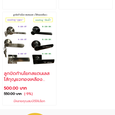
ลูกบิดก้านโยกสแตนเลส
ไส้กุญแจทองเหลือง
สำหรับประตูกุญแจ และ
500.00 บาท
ประตูห้องน้ำ / ลูกบิดส
550.00 บาท
(-9%)
แตนเลส มือจับก้านโยก/
มีหลายคุณสมบัติให้เลือก
มี 3 รุ่น รุ่นละ 2 สี /
ALLWAYS