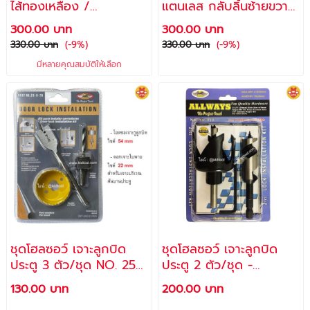
ไส้ทองเหลือง /
แตนเลส กลับลิ้นซ้ายขวา
ALLWAYS
ด้วยปุ่มนอกตัวถัง พร้อม
300.00 บาท
300.00 บาท
กุญแจ 2 ดอก / มือจับ
330.00 บาท
(-9%)
330.00 บาท
(-9%)
เขาควาย มือจับก้านโยก
มีหลายคุณสมบัติให้เลือก
ประตูเหล็ก รุ่น A-ML315
/ALLWAYS
ชุดโฮลซอว์ เจาะลูกบิด
ชุดโฮลซอว์ เจาะลูกบิด
ประตู 3 ตัว/ชุด NO. 25-
ประตู 2 ตัว/ชุด -
9-78 / ALLWAYS
ALLWAYS
130.00 บาท
200.00 บาท