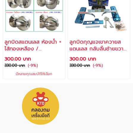
ลูกบิดสแตนเลส ห้องน้ำ +
ลูกบิดกุญแจเขาควายส
ไส้ทองเหลือง /
แตนเลส กลับลิ้นซ้ายขวา
ALLWAYS
ด้วยปุ่มนอกตัวถัง พร้อม
300.00 บาท
300.00 บาท
กุญแจ 2 ดอก / มือจับ
330.00 บาท
(-9%)
330.00 บาท
(-9%)
เขาควาย มือจับก้านโยก
มีหลายคุณสมบัติให้เลือก
ประตูเหล็ก รุ่น A-ML315
/ALLWAYS