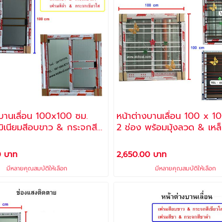
ื่อน 100x100 ซม.
หน้าต่างบานเลื่อน 100 x 10
มิเนียมสีอบขาว & กระจกสี
2 ช่อง พร้อมมุ้งลวด & เหล
ัดแสง + มุ้ง (**FREE** พุ๊ก
(**FREE** พุ๊กและสกรู สำหร
สำหรับติดตั้ง)
ตั้ง)
0 บาท
2,650.00 บาท
มีหลายคุณสมบัติให้เลือก
มีหลายคุณสมบัติให้เลือก