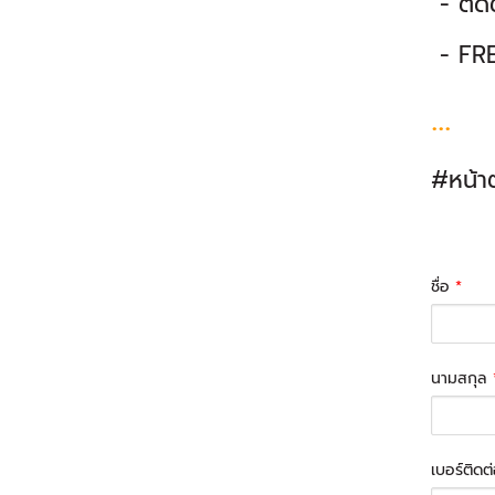
- ติดต
- FREE
...
#หน้าต
ชื่อ
*
นามสกุล
เบอร์ติดต