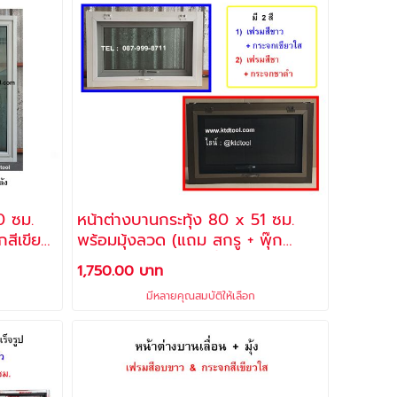
0 ซม.
หน้าต่างบานกระทุ้ง 80 x 51 ซม.
กสีเขียว
พร้อมมุ้งลวด (แถม สกรู + พุ๊ก
ีอบขาว
พลาสติก สำหรับติดตั้ง)
1,750.00 บาท
ำหรับติด
มีหลายคุณสมบัติให้เลือก