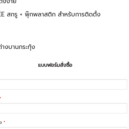
ั้งง่าย
 สกรู + พุ๊กพลาสติก สำหร้บการติดตั้ง
่างบานกระทุ้ง
แบบฟอร์มสั่งซื้อ
*
่อ
*