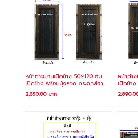
หน้าต่างบานเปิดข้าง 50x120 ซม.
หน้าต่า
เปิดข้าง พร้อมมุ้งลวด กระจกสีชาดำ
เปิดข้า
ตัดแสง เฟรมอลูมิเนียม สีชา (แถม
ตัดแสง 
2,650.00 บาท
2,890.0
สกรู + พุ๊กพลาสติก สำหรับติดตั้ง) /
สกรู + พ
ราคาโรงงาน
ราคาโร