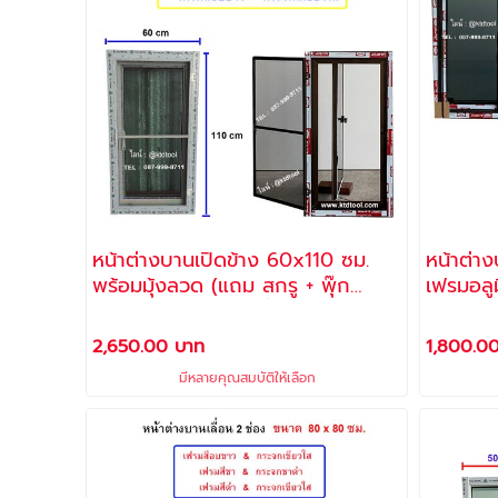
หน้าต่างบานเปิดข้าง 60x110 ซม.
หน้าต่างบานเล
พร้อมมุ้งลวด (แถม สกรู + พุ๊ก
เฟรมอลู
พลาสติก สำหรับติดตั้ง)
เขียวใสต
และสกรู 
2,650.00 บาท
1,800.0
มีหลายคุณสมบัติให้เลือก