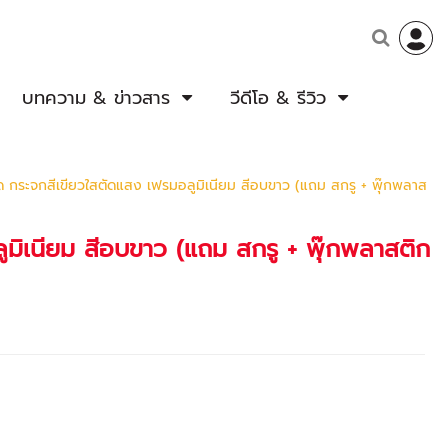
บทความ & ข่าวสาร
วีดีโอ & รีวิว
ด กระจกสีเขียวใสตัดแสง เฟรมอลูมิเนียม สีอบขาว (แถม สกรู + พุ๊กพลาส
ูมิเนียม สีอบขาว (แถม สกรู + พุ๊กพลาสติก