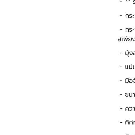
- ** ร
- กระ
- กระ
สเพีย
- มุ้
- แม่เ
- มิอ
- ขนา
- ควา
- ทิศ