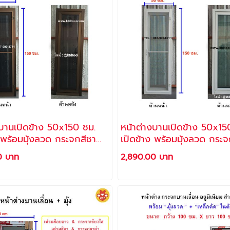
งบานเปิดข้าง 50x150 ซม.
หน้าต่างบานเปิดข้าง 50x15
ง พร้อมมุ้งลวด กระจกสีชาดำ
เปิดข้าง พร้อมมุ้งลวด กระจ
เฟรมอลูมิเนียม สีชา (แถม
ใสตัดแสง เฟรมอลูมิเนียม ส
0 บาท
2,890.00 บาท
ุ๊กพลาสติก สำหรับติดตั้ง) /
(แถม สกรู + พุ๊กพลาสติก ส
งงาน
ตั้ง) / ราคาโรงงาน