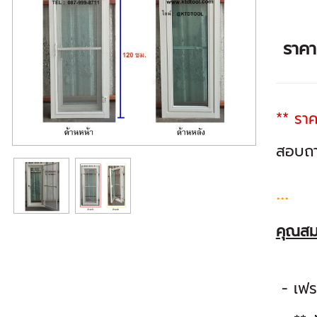
ราค
** ราค
สอบถา
...
คุณสม
- เฟร