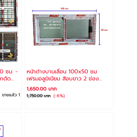
0 ซม. -
หน้าต่างบานเลื่อน 100x50 ซม.
็กดัด
เฟรมอลูมิเนียม สีอบขาว 2 ช่อง
ับติด
พร้อมมุ้งลวด กระจกสีเขียวใสตัดแสง
1,650.00 บาท
(**FREE** พุ๊กและสกรู สำหรับติด
ขายแล้ว 1
(-6%)
1,750.00 บาท
ตั้ง)