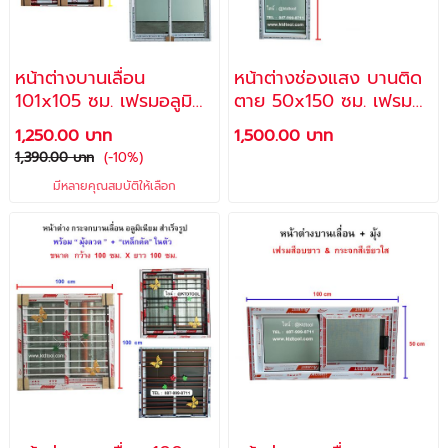
หน้าต่างบานเลื่อน
หน้าต่างช่องแสง บานติด
101x105 ซม. เฟรมอลูมิ
ตาย 50x150 ซม. เฟรม
เนียม 2 ช่อง & ไม่มีมุ้ง
อลูมิเนียม สีอบขาว กระจก
1,250.00 บาท
1,500.00 บาท
(**FREE** พุ๊กและสกรู
สีเขียวใสตัดแสง (แถม
1,390.00 บาท
(-10%)
สำหรับติดตั้ง)
สกรู + พุ๊กพลาสติก
มีหลายคุณสมบัติให้เลือก
สำหรับติดตั้ง) / ราคา
โรงงาน