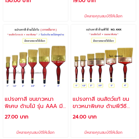
130.00 บาท
19.00 บาท
เป็นต้น / แปรงลูกกลิ้ง
ขนสัตว์แท้ 100% แปรงทา
เคมี ตรา Champion
ยูรีเทน แปรงขนอ่อน
มีหลายคุณสมบัติให้เลือก
NO.999 - ALLWAYS
แปรงทาสี ขนขาวหนา
แปรงทาสี ขนสัตว์แท้ ขน
พิเศษ ด้ามไม้ รุ่น AAA มี
ขาวหนาพิเศษ ด้ามพีวีซี
หลายไซล์ให้เลือก -
รุ่น KKK มีให้เลือกหลาย
27.00 บาท
24.00 บาท
ALLWAYS
ขนาด - CHAMPION
มีหลายคุณสมบัติให้เลือก
มีหลายคุณสมบัติให้เลือก