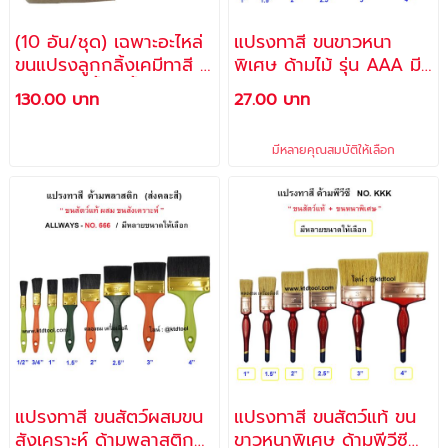
(10 อัน/ชุด) เฉพาะอะไหล่
แปรงทาสี ขนขาวหนา
ขนแปรงลูกกลิ้งเคมีทาสี 4
พิเศษ ด้ามไม้ รุ่น AAA มี
นิ้ว ใช้ทาสีน้ำ สีน้ำมัน
หลายไซล์ให้เลือก -
130.00 บาท
27.00 บาท
เป็นต้น / แปรงลูกกลิ้ง
ALLWAYS
เคมี ตรา Champion
มีหลายคุณสมบัติให้เลือก
แปรงทาสี ขนสัตว์ผสมขน
แปรงทาสี ขนสัตว์แท้ ขน
สังเคราะห์ ด้ามพลาสติก
ขาวหนาพิเศษ ด้ามพีวีซี