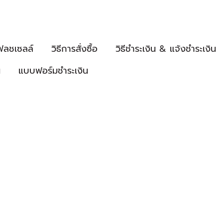
ฟลชเซลล์
วิธีการสั่งซื้อ
วิธีชำระเงิน & แจ้งชำระเงิน
น
แบบฟอร์มชำระเงิน